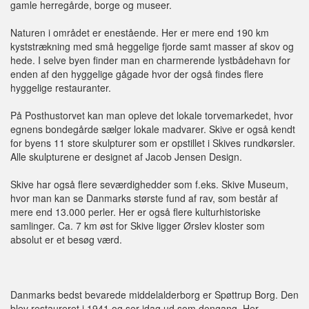
gamle herregårde, borge og museer.
Naturen i området er enestående. Her er mere end 190 km
kyststrækning med små heggelige fjorde samt masser af skov og
hede. I selve byen finder man en charmerende lystbådehavn for
enden af den hyggelige gågade hvor der også findes flere
hyggelige restauranter.
På Posthustorvet kan man opleve det lokale torvemarkedet, hvor
egnens bondegårde sælger lokale madvarer. Skive er også kendt
for byens 11 store skulpturer som er opstillet i Skives rundkørsler.
Alle skulpturene er designet af Jacob Jensen Design.
Skive har også flere seværdighedder som f.eks. Skive Museum,
hvor man kan se Danmarks største fund af rav, som består af
mere end 13.000 perler. Her er også flere kulturhistoriske
samlinger. Ca. 7 km øst for Skive ligger Ørslev kloster som
absolut er et besøg værd.
Danmarks bedst bevarede middelalderborg er Spøttrup Borg. Den
blev restaureret i 1941 og ser idag ud som dengang. Her