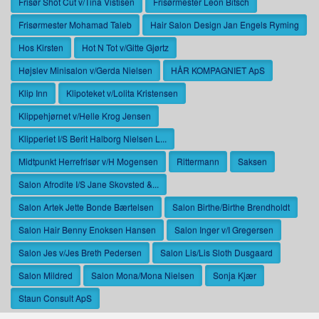
Frisør Shot Cut v/Tina Vistisen
Frisørmester Leon Bitsch
Frisørmester Mohamad Taleb
Hair Salon Design Jan Engels Ryming
Hos Kirsten
Hot N Tot v/Gitte Gjørtz
Højslev Minisalon v/Gerda Nielsen
HÅR KOMPAGNIET ApS
Klip Inn
Klipoteket v/Lolita Kristensen
Klippehjørnet v/Helle Krog Jensen
Klipperiet I/S Berit Halborg Nielsen L...
Midtpunkt Herrefrisør v/H Mogensen
Rittermann
Saksen
Salon Afrodite I/S Jane Skovsted &...
Salon Artek Jette Bonde Bærtelsen
Salon Birthe/Birthe Brendholdt
Salon Hair Benny Enoksen Hansen
Salon Inger v/I Gregersen
Salon Jes v/Jes Breth Pedersen
Salon Lis/Lis Sloth Dusgaard
Salon Mildred
Salon Mona/Mona Nielsen
Sonja Kjær
Staun Consult ApS