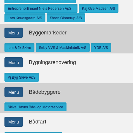
Entreprenørfirmaet Niels Pedersen ApS...
Kaj Ove Madsen A/S
Lars Knudsgaard A/S
Steen Ginnerup A/S
Byggemarkeder
Menu
jem & fix Skive
Søby VVS & Maskinfabrik A/S
YDE A/S
Bygningsrenovering
Menu
Pj Byg Skive ApS
Bådebyggere
Menu
Skive Havns Båd- og Motorservice
Bådfart
Menu