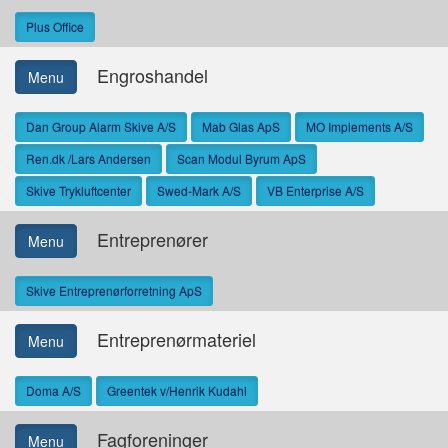
Plus Office
Engroshandel
Menu
Dan Group Alarm Skive A/S
Mab Glas ApS
MO Implements A/S
Ren.dk /Lars Andersen
Scan Modul Byrum ApS
Skive Trykluftcenter
Swed-Mark A/S
VB Enterprise A/S
Entreprenører
Menu
Skive Entreprenørforretning ApS
Entreprenørmateriel
Menu
Doma A/S
Greentek v/Henrik Kudahl
Fagforeninger
Menu