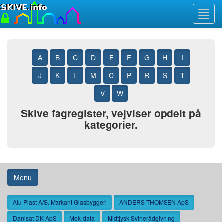
Toggl
navig
A
B
C
D
E
F
G
H
I
J
K
L
M
O
P
R
S
T
V
W
Skive fagregister, vejviser opdelt på
kategorier.
Menu
Alu Plast A/S. Markant Glasbyggeri
ANDERS THOMSEN ApS
Danisat DK ApS
Mek-data
Midtjysk Svinerådgivning