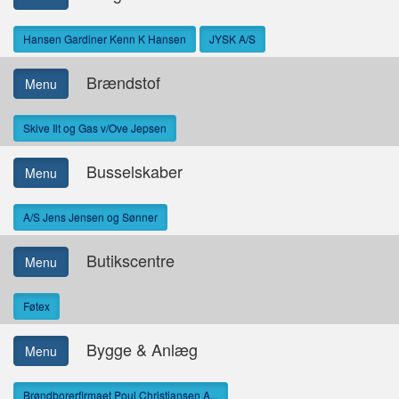
Hansen Gardiner Kenn K Hansen
JYSK A/S
Brændstof
Menu
Skive Ilt og Gas v/Ove Jepsen
Busselskaber
Menu
A/S Jens Jensen og Sønner
Butikscentre
Menu
Føtex
Bygge & Anlæg
Menu
Brøndborerfirmaet Poul Christiansen A...