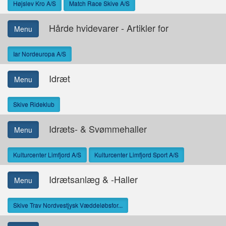
Højslev Kro A/S
Match Race Skive A/S
Hårde hvidevarer - Artikler for
Menu
Iar Nordeuropa A/S
Idræt
Menu
Skive Rideklub
Idræts- & Svømmehaller
Menu
Kulturcenter Limfjord A/S
Kulturcenter Limfjord Sport A/S
Idrætsanlæg & -Haller
Menu
Skive Trav Nordvestjysk Væddeløbsfor...