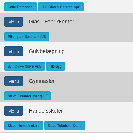
Kalle Ramsdahl
R C Glas & Ramme ApS
Glas - Fabrikker for
Menu
Pilkington Danmark A/S
Gulvbelægning
Menu
B.T. Gulve Skive ApS
HB-Byg
Gymnasier
Menu
Skive Gymnasium og HF
Handelsskoler
Menu
Skive Handelsskole
Skive Tekniske Skole