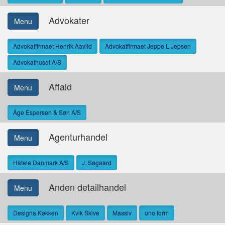
Advokater
Menu
Advokatfirmaet Henrik Aavild
Advokatfirmaet Jeppe L Jepsen
Advokathuset A/S
Affald
Menu
Åge Espersen & Søn A/S
Agenturhandel
Menu
Häfele Danmark A/S
J. Søgaard
Anden detailhandel
Menu
Designa Køkken
Kvik Skive
Massiv
uno form