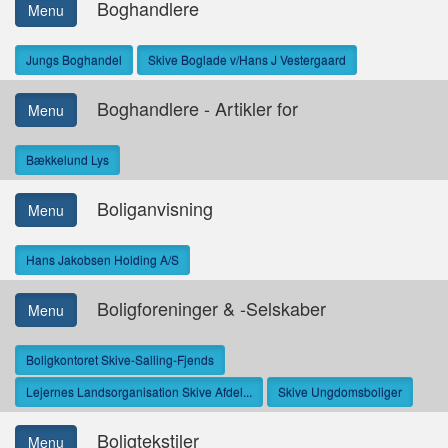
Boghandlere
Menu
Jungs Boghandel
Skive Boglade v/Hans J Vestergaard
Boghandlere - Artikler for
Menu
Bækkelund Lys
Boliganvisning
Menu
Hans Jakobsen Holding A/S
Boligforeninger & -Selskaber
Menu
Boligkontoret Skive-Salling-Fjends
Lejernes Landsorganisation Skive Afdel...
Skive Ungdomsboliger
Boligtekstiler
Menu