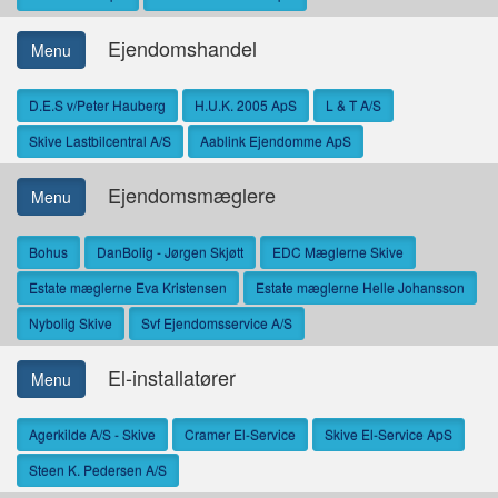
Ejendomshandel
Menu
D.E.S v/Peter Hauberg
H.U.K. 2005 ApS
L & T A/S
Skive Lastbilcentral A/S
Aablink Ejendomme ApS
Ejendomsmæglere
Menu
Bohus
DanBolig - Jørgen Skjøtt
EDC Mæglerne Skive
Estate mæglerne Eva Kristensen
Estate mæglerne Helle Johansson
Nybolig Skive
Svf Ejendomsservice A/S
El-installatører
Menu
Agerkilde A/S - Skive
Cramer El-Service
Skive El-Service ApS
Steen K. Pedersen A/S