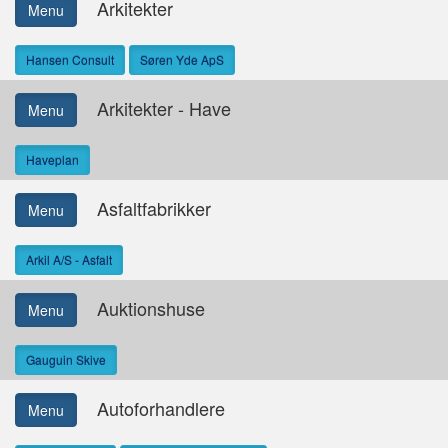
Arkitekter
Menu
Hansen Consult
Søren Yde ApS
Arkitekter - Have
Menu
Haveplan
Asfaltfabrikker
Menu
Arkil A/S - Asfalt
Auktionshuse
Menu
Gauguin Skive
Autoforhandlere
Menu