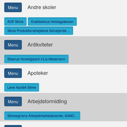
Andre skoler
Menu
AOF Skive
Krabbeshus Heldagsskolen
Skive Produktionshøjskole Selvejende ...
Antikviteter
Menu
Staarup Hovedgaard v/Lis Messmann
Apoteker
Menu
Løve Apotek Skive
Arbejdsformidling
Menu
Skiveegnens Arbejdsmarkedscenter, SAMC...