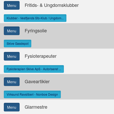
Fritids- & Ungdomsklubber
Menu
Klubber - Vestfjends Sfo-Klub / Ungdom...
Fyringsolie
Menu
Skive Gasdepot
Fysioterapeuter
Menu
Fysioterapien Skive ApS - Autoriseret ...
Gaveartikler
Menu
Virksund Ravsliberi - Nonboe Design
Glarmestre
Menu