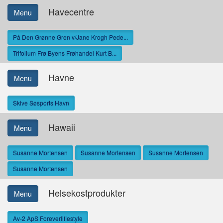
Havecentre
Menu
På Den Grønne Gren v/Jane Krogh Pede...
Trifolium Frø Byens Frøhandel Kurt B...
Havne
Menu
Skive Søsports Havn
Hawaii
Menu
Susanne Mortensen
Susanne Mortensen
Susanne Mortensen
Susanne Mortensen
Helsekostprodukter
Menu
Av-2 ApS Foreverlifiestyle