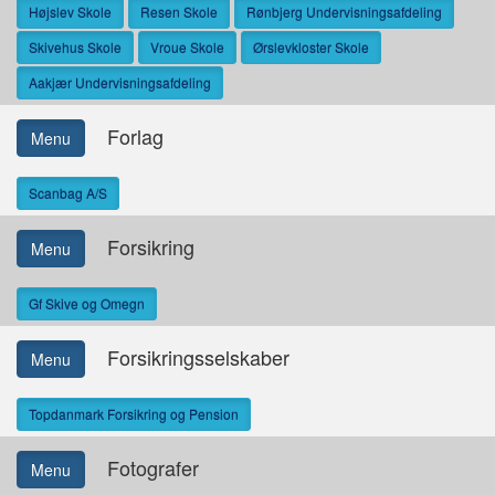
Højslev Skole
Resen Skole
Rønbjerg Undervisningsafdeling
Skivehus Skole
Vroue Skole
Ørslevkloster Skole
Aakjær Undervisningsafdeling
Forlag
Menu
Scanbag A/S
Forsikring
Menu
Gf Skive og Omegn
Forsikringsselskaber
Menu
Topdanmark Forsikring og Pension
Fotografer
Menu