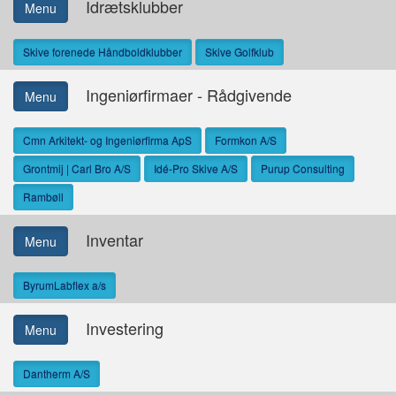
Idrætsklubber
Menu
Skive forenede Håndboldklubber
Skive Golfklub
Ingeniørfirmaer - Rådgivende
Menu
Cmn Arkitekt- og Ingeniørfirma ApS
Formkon A/S
Grontmij | Carl Bro A/S
Idé-Pro Skive A/S
Purup Consulting
Rambøll
Inventar
Menu
ByrumLabflex a/s
Investering
Menu
Dantherm A/S