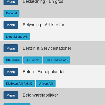
Beklædning - En gros
Menu
Daconet
Belysning - Artikler for
Menu
Ligro Jylland A/S
Benzin & Servicestationer
Menu
DK-Benzin
DK-Benzin
Shell Service A/S
Beton - Færdigblandet
Menu
Dk Beton A/S Afd. 82
Unicon A/S
Betonvarefabrikker
Menu