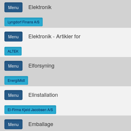
Elektronik
Menu
Lyngdorf Finans A/S
Elektronik - Artikler for
Menu
ALTEK
Elforsyning
Menu
EnergiMidt
Elinstallation
Menu
El-Firma Kjeld Jacobsen A/S
Emballage
Menu