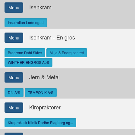
Isenkram
Menu
Inspiration Ladefoged
Isenkram - En gros
Menu
Brødrene Dahl Skive
Miljø & Energicentret
WINTHER ENGROS ApS
Jern & Metal
Menu
Dfe A/S
TEMPONIK A/S
Kiropraktorer
Menu
Kiropraktisk Klinik Dorthe Plagborg og...