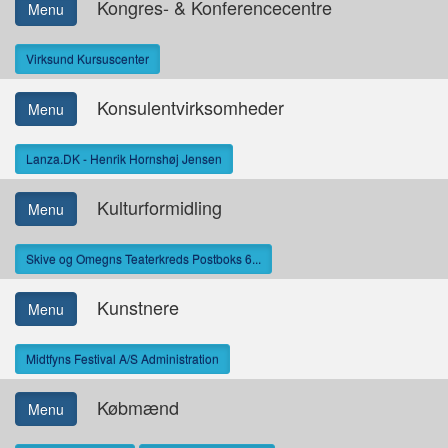
Kongres- & Konferencecentre
Menu
Virksund Kursuscenter
Konsulentvirksomheder
Menu
Lanza.DK - Henrik Hornshøj Jensen
Kulturformidling
Menu
Skive og Omegns Teaterkreds Postboks 6...
Kunstnere
Menu
Midtfyns Festival A/S Administration
Købmænd
Menu