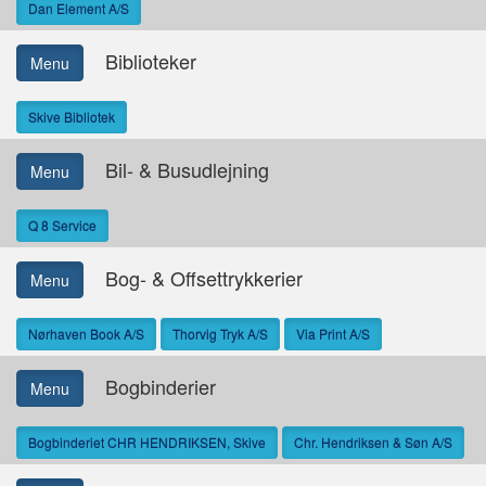
Dan Element A/S
Biblioteker
Menu
Skive Bibliotek
Bil- & Busudlejning
Menu
Q 8 Service
Bog- & Offsettrykkerier
Menu
Nørhaven Book A/S
Thorvig Tryk A/S
Via Print A/S
Bogbinderier
Menu
Bogbinderiet CHR HENDRIKSEN, Skive
Chr. Hendriksen & Søn A/S