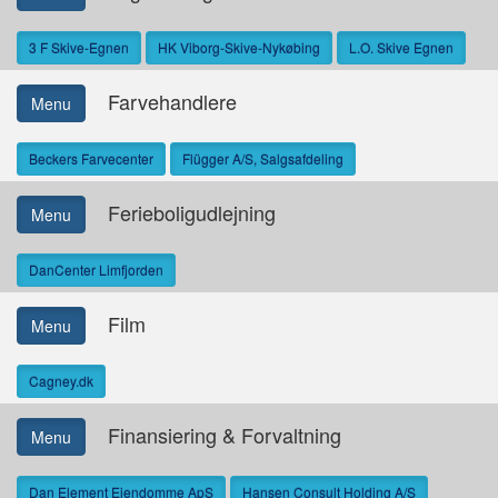
3 F Skive-Egnen
HK Viborg-Skive-Nykøbing
L.O. Skive Egnen
Farvehandlere
Menu
Beckers Farvecenter
Flügger A/S, Salgsafdeling
Ferieboligudlejning
Menu
DanCenter Limfjorden
Film
Menu
Cagney.dk
Finansiering & Forvaltning
Menu
Dan Element Ejendomme ApS
Hansen Consult Holding A/S