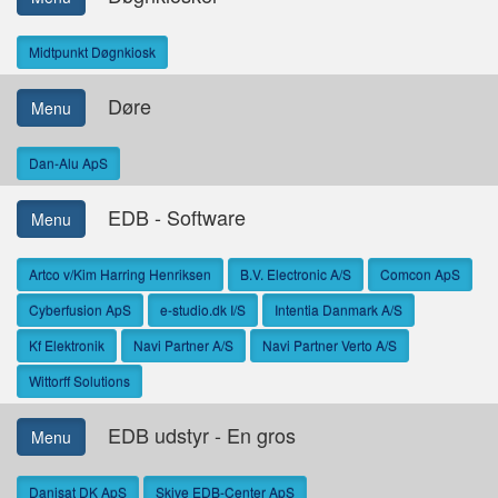
Midtpunkt Døgnkiosk
Døre
Menu
Dan-Alu ApS
EDB - Software
Menu
Artco v/Kim Harring Henriksen
B.V. Electronic A/S
Comcon ApS
Cyberfusion ApS
e-studio.dk I/S
Intentia Danmark A/S
Kf Elektronik
Navi Partner A/S
Navi Partner Verto A/S
Wittorff Solutions
EDB udstyr - En gros
Menu
Danisat DK ApS
Skive EDB-Center ApS