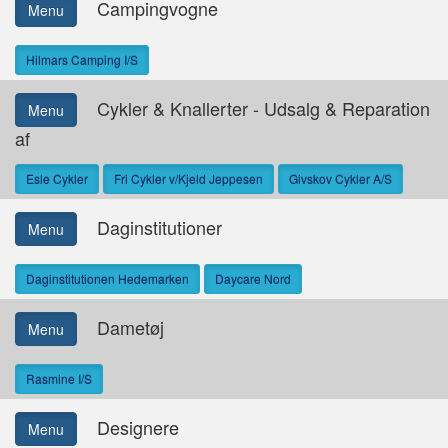
Campingvogne
Menu
Hilmars Camping I/S
Cykler & Knallerter - Udsalg & Reparation
Menu
af
Esle Cykler
Fri Cykler v/Kjeld Jeppesen
Givskov Cykler A/S
Daginstitutioner
Menu
Daginstitutionen Hedemarken
Daycare Nord
Dametøj
Menu
Rasmine I/S
Designere
Menu