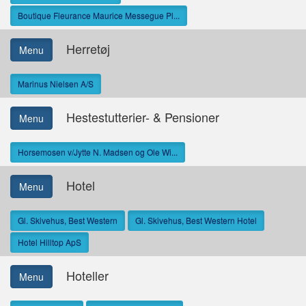
Boutique Fleurance Maurice Messegue Pl...
Herretøj
Menu
Marinus Nielsen A/S
Hestestutterier- & Pensioner
Menu
Horsemosen v/Jytte N. Madsen og Ole Wi...
Hotel
Menu
Gl. Skivehus, Best Western
Gl. Skivehus, Best Western Hotel
Hotel Hilltop ApS
Hoteller
Menu