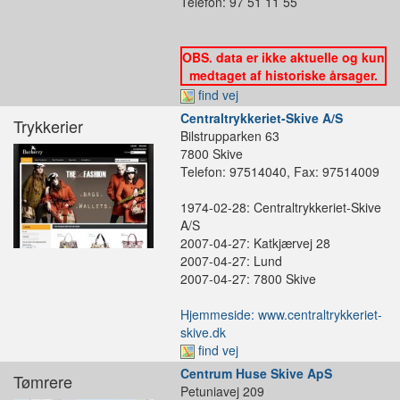
Telefon: 97 51 11 55
OBS. data er ikke aktuelle og kun
medtaget af historiske årsager.
find vej
Centraltrykkeriet-Skive A/S
Trykkerier
Bilstrupparken 63
7800 Skive
Telefon: 97514040, Fax: 97514009
1974-02-28: Centraltrykkeriet-Skive
A/S
2007-04-27: Katkjærvej 28
2007-04-27: Lund
2007-04-27: 7800 Skive
Hjemmeside: www.centraltrykkeriet-
skive.dk
find vej
Centrum Huse Skive ApS
Tømrere
Petuniavej 209