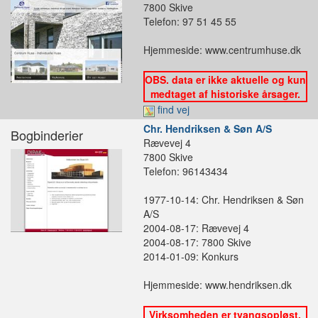
7800 Skive
Telefon: 97 51 45 55
Hjemmeside: www.centrumhuse.dk
OBS. data er ikke aktuelle og kun
medtaget af historiske årsager.
find vej
Chr. Hendriksen & Søn A/S
Bogbinderier
Rævevej 4
7800 Skive
Telefon: 96143434
1977-10-14: Chr. Hendriksen & Søn
A/S
2004-08-17: Rævevej 4
2004-08-17: 7800 Skive
2014-01-09: Konkurs
Hjemmeside: www.hendriksen.dk
Virksomheden er tvangsopløst,