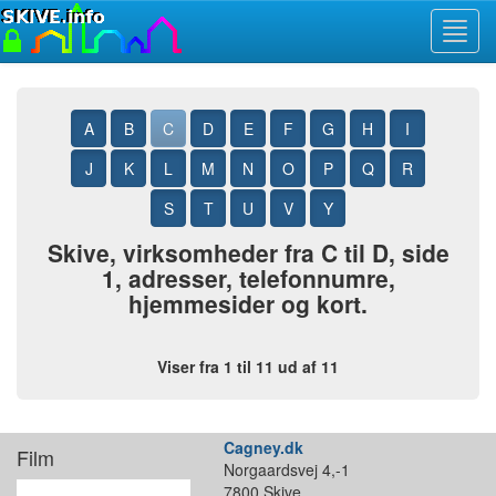
Toggl
navig
A
B
C
D
E
F
G
H
I
J
K
L
M
N
O
P
Q
R
S
T
U
V
Y
Skive, virksomheder fra C til D, side
1, adresser, telefonnumre,
hjemmesider og kort.
Viser fra 1 til 11 ud af 11
Cagney.dk
Film
Norgaardsvej 4,-1
7800 Skive