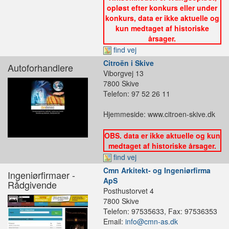
opløst efter konkurs eller under
konkurs, data er ikke aktuelle og
kun medtaget af historiske
årsager.
find vej
Citroën i Skive
Autoforhandlere
Viborgvej 13
7800 Skive
Telefon: 97 52 26 11
Hjemmeside: www.citroen-skive.dk
OBS. data er ikke aktuelle og kun
medtaget af historiske årsager.
find vej
Cmn Arkitekt- og Ingeniørfirma
Ingeniørfirmaer -
ApS
Rådgivende
Posthustorvet 4
7800 Skive
Telefon: 97535633, Fax: 97536353
Email:
info@cmn-as.dk