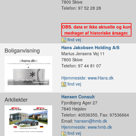
7800 Skive
Telefon: 97 52 28 28
OBS. data er ikke aktuelle og kun
medtaget af historiske årsager.
find vej
Hans Jakobsen Holding A/S
Boliganvisning
Marius Jensens Vej 11
7800 Skive
Telefon: 97 44 81 07
Hjemmeside: www.Hans.dk
find vej
Hansen Consult
Arkitekter
Fjordbjerg Ager 27
7840 Højslev
Telefon: 40536355, Fax: 97536664
Email:
hansen@hmb.dk
Hjemmeside: www.hmb.dk
find vej