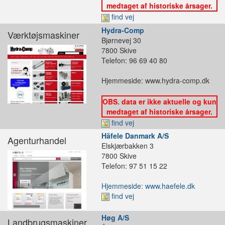
medtaget af historiske årsager.
find vej
Hydra-Comp
Værktøjsmaskiner
Bjørnevej 30
7800 Skive
Telefon: 96 69 40 80
Hjemmeside: www.hydra-comp.dk
OBS. data er ikke aktuelle og kun
medtaget af historiske årsager.
find vej
Häfele Danmark A/S
Agenturhandel
Elskjærbakken 3
7800 Skive
Telefon: 97 51 15 22
Hjemmeside: www.haefele.dk
find vej
Høg A/S
Landbrugsmaskiner