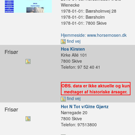
Wienecke
1978-01-01: Bærsholmvej 28
1978-01-01: Bærsholm
1978-01-01: 7800 Skive
Hjemmeside: www.horsemosen.dk
find vej
Hos Kirsten
Frisør
Kirke Allé 101
7800 Skive
Telefon: 97 52 40 41
OBS. data er ikke aktuelle og kun
medtaget af historiske årsager.
find vej
Hot N Tot v/Gitte Gjørtz
Frisør
Nørregade 20
7800 Skive
Telefon: 97513800