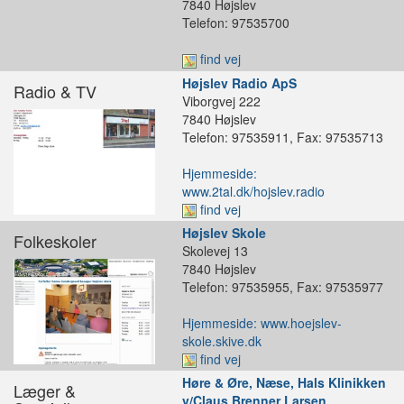
7840 Højslev
Telefon: 97535700
find vej
Højslev Radio ApS
Radio & TV
Viborgvej 222
7840 Højslev
Telefon: 97535911, Fax: 97535713
Hjemmeside:
www.2tal.dk/hojslev.radio
find vej
Højslev Skole
Folkeskoler
Skolevej 13
7840 Højslev
Telefon: 97535955, Fax: 97535977
Hjemmeside: www.hoejslev-
skole.skive.dk
find vej
Høre & Øre, Næse, Hals Klinikken
Læger &
v/Claus Brenner Larsen