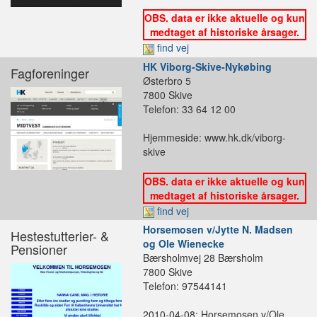
OBS. data er ikke aktuelle og kun
medtaget af historiske årsager.
find vej
HK Viborg-Skive-Nykøbing
Fagforeninger
Østerbro 5
7800 Skive
Telefon: 33 64 12 00
Hjemmeside: www.hk.dk/viborg-
skive
OBS. data er ikke aktuelle og kun
medtaget af historiske årsager.
find vej
Horsemosen v/Jytte N. Madsen
Hestestutterier- &
og Ole Wienecke
Pensioner
Bærsholmvej 28 Bærsholm
7800 Skive
Telefon: 97544141
2010-04-08: Horsemosen v/Ole