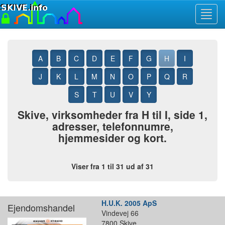
Toggl
navig
A
B
C
D
E
F
G
H
I
J
K
L
M
N
O
P
Q
R
S
T
U
V
Y
Skive, virksomheder fra H til I, side 1,
adresser, telefonnumre,
hjemmesider og kort.
Viser fra 1 til 31 ud af 31
H.U.K. 2005 ApS
Ejendomshandel
Vindevej 66
7800 Skive