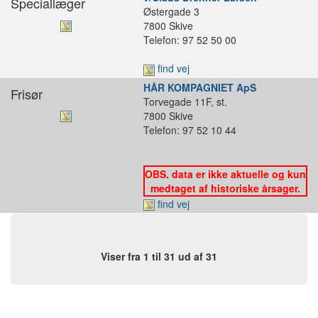
Speciallæger
Østergade 3
7800 Skive
Telefon: 97 52 50 00
find vej
HÅR KOMPAGNIET ApS
Frisør
Torvegade 11F, st.
7800 Skive
Telefon: 97 52 10 44
OBS. data er ikke aktuelle og kun
medtaget af historiske årsager.
find vej
Viser fra 1 til 31 ud af 31