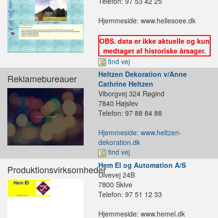
Telefon: 97 53 42 25
Hjemmeside: www.hellesoee.dk
OBS. data er ikke aktuelle og kun
medtaget af historiske årsager.
find vej
Heltzen Dekoration v/Anne
Reklamebureauer
Cathrine Heltzen
Viborgvej 324 Røgind
7840 Højslev
Telefon: 97 88 84 88
Hjemmeside: www.heltzen-
dekoration.dk
find vej
Hem El og Automation A/S
Produktionsvirksomheder
Ulvevej 24B
7800 Skive
Telefon: 97 51 12 33
Hjemmeside: www.hemel.dk