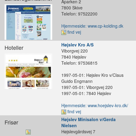
Åparken 2
7800 Skive
Telefon: 97522200
Hjemmeside: www.cp-kolding.dk
find vej
Højslev Kro A/S
Hoteller
Viborgvej 220
7840 Højslev
Telefon: 97536815
1997-05-01: Højslev Kro v/Claus
Guido Engmann
1997-05-01: Viborgvej 220
1997-05-01: 7840 Højslev
Hjemmeside: www.hoejslev-kro.dk/
find vej
Højslev Minisalon v/Gerda
Frisør
Nielsen
Højslevgårdsvej 7