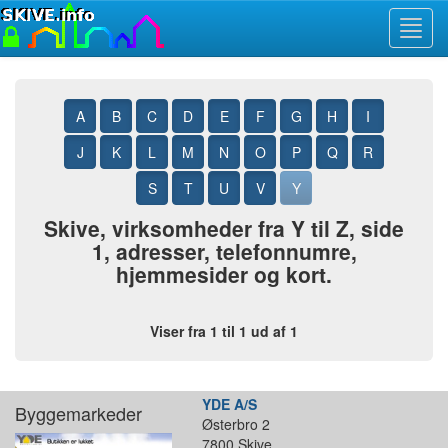
Toggl
navig
A
B
C
D
E
F
G
H
I
J
K
L
M
N
O
P
Q
R
S
T
U
V
Y
Skive, virksomheder fra Y til Z, side
1, adresser, telefonnumre,
hjemmesider og kort.
Viser fra 1 til 1 ud af 1
YDE A/S
Byggemarkeder
Østerbro 2
7800 Skive