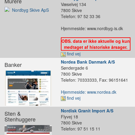
Murere
Væselvej 134
7800 Skive
Telefon: 97 52 33 36
Hjemmeside: www.nordbyg-is.dk
OBS. data er ikke aktuelle og kun
medtaget af historiske årsager.
find vej
Nordea Bank Danmark A/S
Banker
Søndergade 6
7800 Skive
Telefon: 70333333, Fax: 96151641
Hjemmeside: www.nordea.dk
find vej
Nordisk Granit Import A/S
Sten &
Flyvej 18
Stenhuggere
7800 Skive
Telefon: 97 51 15 11