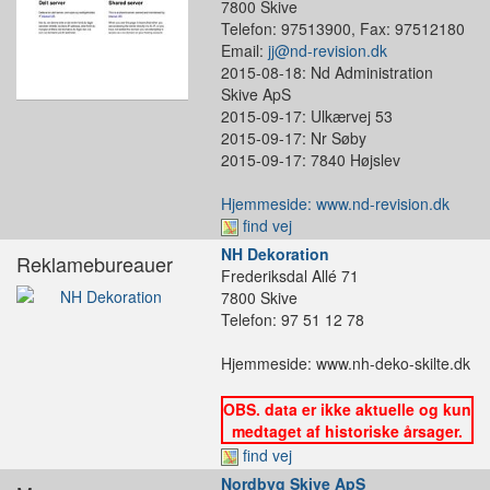
7800 Skive
Telefon: 97513900, Fax: 97512180
Email:
jj@nd-revision.dk
2015-08-18: Nd Administration
Skive ApS
2015-09-17: Ulkærvej 53
2015-09-17: Nr Søby
2015-09-17: 7840 Højslev
Hjemmeside: www.nd-revision.dk
find vej
NH Dekoration
Reklamebureauer
Frederiksdal Allé 71
7800 Skive
Telefon: 97 51 12 78
Hjemmeside: www.nh-deko-skilte.dk
OBS. data er ikke aktuelle og kun
medtaget af historiske årsager.
find vej
Nordbyg Skive ApS