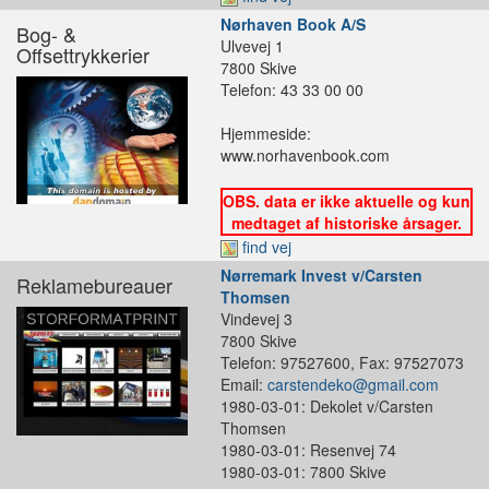
Nørhaven Book A/S
Bog- &
Ulvevej 1
Offsettrykkerier
7800 Skive
Telefon: 43 33 00 00
Hjemmeside:
www.norhavenbook.com
OBS. data er ikke aktuelle og kun
medtaget af historiske årsager.
find vej
Nørremark Invest v/Carsten
Reklamebureauer
Thomsen
Vindevej 3
7800 Skive
Telefon: 97527600, Fax: 97527073
Email:
carstendeko@gmail.com
1980-03-01: Dekolet v/Carsten
Thomsen
1980-03-01: Resenvej 74
1980-03-01: 7800 Skive