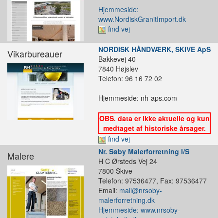
Hjemmeside:
www.NordiskGranitImport.dk
find vej
NORDISK HÅNDVÆRK, SKIVE ApS
Vikarbureauer
Bakkevej 40
7840 Højslev
Telefon: 96 16 72 02
Hjemmeside: nh-aps.com
OBS. data er ikke aktuelle og kun
medtaget af historiske årsager.
find vej
Nr. Søby Malerforretning I/S
Malere
H C Ørsteds Vej 24
7800 Skive
Telefon: 97536477, Fax: 97536477
Email:
mail@nrsoby-
malerforretning.dk
Hjemmeside: www.nrsoby-