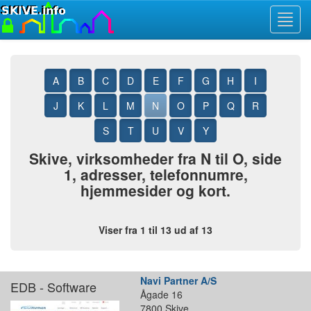
Toggl
navig
A
B
C
D
E
F
G
H
I
J
K
L
M
N
O
P
Q
R
S
T
U
V
Y
Skive, virksomheder fra N til O, side
1, adresser, telefonnumre,
hjemmesider og kort.
Viser fra 1 til 13 ud af 13
Navi Partner A/S
EDB - Software
Ågade 16
7800 Skive