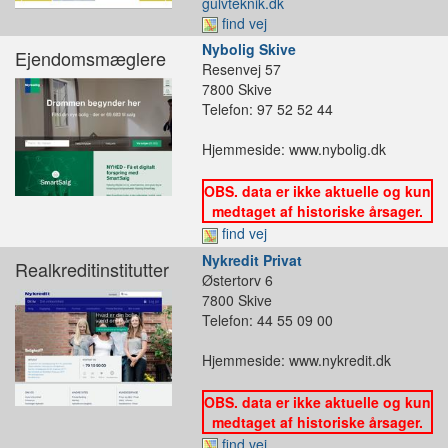
gulvteknik.dk
find vej
Nybolig Skive
Ejendomsmæglere
Resenvej 57
7800 Skive
Telefon: 97 52 52 44
Hjemmeside: www.nybolig.dk
OBS. data er ikke aktuelle og kun
medtaget af historiske årsager.
find vej
Nykredit Privat
Realkreditinstitutter
Østertorv 6
7800 Skive
Telefon: 44 55 09 00
Hjemmeside: www.nykredit.dk
OBS. data er ikke aktuelle og kun
medtaget af historiske årsager.
find vej